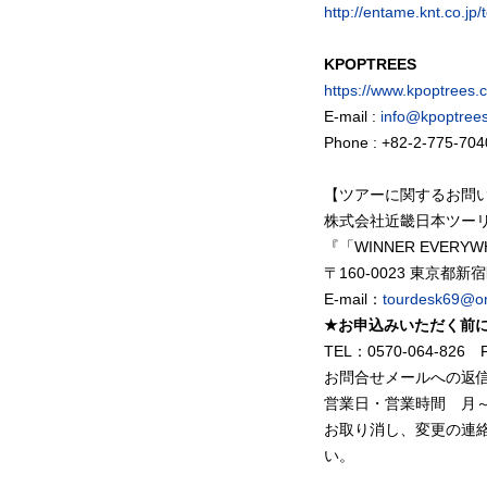
http://entame.knt.co.j
KPOPTREES
https://www.kpoptrees.
E-mail :
info@kpoptree
Phone : +82-2-775-704
【ツアーに関するお問
株式会社近畿日本ツー
『「WINNER EVERY
〒160-0023 東京都新
E-mail：
tourdesk69@or.
★お申
込
みいただく前
TEL：0570-064-826 F
お問合せメールへの返
営業日・営業時間 月～
お取り消し、変更の連
い。