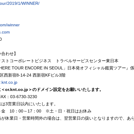
p/tour/2019/1/WINNER/
com/winner
s.com
0
い合わせ】
リストコーポレートビジネス トラベルサービスセンター東日本
WHERE TOUR ENCORE IN SEOUL」日本発オフィシャル鑑賞ツアー』
宿区西新宿8-14-24 西新宿KFビル3階
knt.co.jp
に＜
or.knt.co.jp
＞のドメイン設定をお願いいたします。
AX：03-6730-3230
信は3営業日以内にいたします。
金 10：00～17：00 ※土・日・祝日はお休み
絡が休業日・営業時間外の場合は、翌営業日の扱いとなりますので、あ