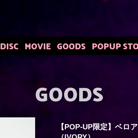
DISC
MOVIE
GOODS
POPUP ST
GOODS
【POP-UP限定】ベロアミ
（IVORY）